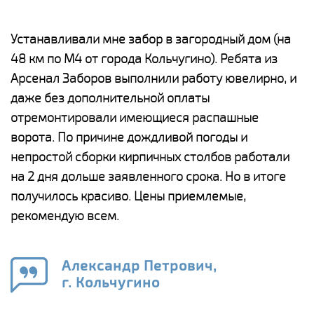
е
Устанавливали мне забор в загородный дом (на
Н
48 км по М4 от города Кольчугино). Ребята из
р
Арсенал Заборов выполнили работу ювелирно, и
К
даже без дополнительной оплаты
(
у
отремонтировали имеющиеся распашные
с
и,
ворота. По причине дождливой погоды и
н
а
непростой сборки кирпичных столбов работали
с
ги
на 2 дня дольше заявленного срока. Но в итоге
п
получилось красиво. Цены приемлемые,
о
а
рекомендую всем.
н
го
в
Александр Петрович,
г. Кольчугино