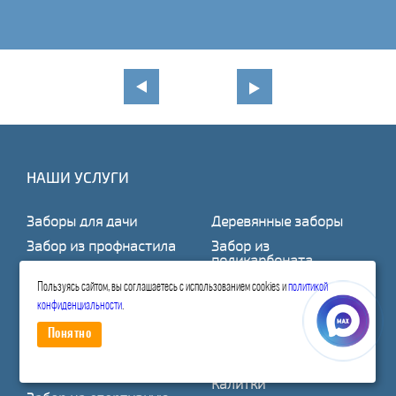
НАШИ УСЛУГИ
Заборы для дачи
Деревянные заборы
Забор из профнастила
Забор из
поликарбоната
Забор из сетки рабицы
Кирпичные заборы
Пользуясь сайтом, вы соглашаетесь с использованием cookies и
политикой
Забор из
конфиденциальности
.
евроштакетника
Сварные заборы
3D заборы
Кованые заборы
Понятно
Забор на детскую
Ворота
площадку
Калитки