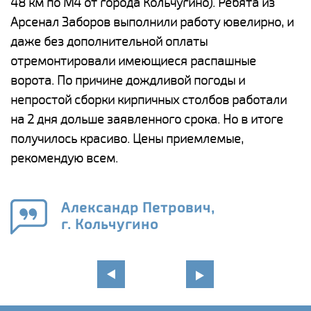
48 км по М4 от города Кольчугино). Ребята из
р
Арсенал Заборов выполнили работу ювелирно, и
К
даже без дополнительной оплаты
(
у
отремонтировали имеющиеся распашные
с
и,
ворота. По причине дождливой погоды и
н
а
непростой сборки кирпичных столбов работали
с
ги
на 2 дня дольше заявленного срока. Но в итоге
п
получилось красиво. Цены приемлемые,
о
а
рекомендую всем.
н
го
в
Александр Петрович,
г. Кольчугино